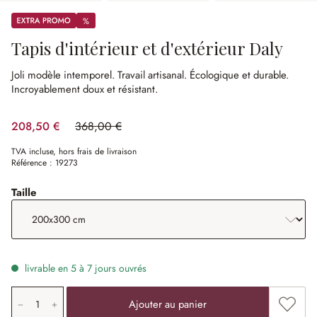
Promos
%
%
Tapis d'intérieur et d'extérieur Daly
Joli modèle intemporel.
Travail artisanal.
Écologique et durable.
Incroyablement doux et résistant.
208,50 €
368,00 €
(43.34%spared)
TVA incluse, hors frais de livraison
Référence :
19273
sélectionner
Taille
livrable en 5 à 7 jours ouvrés
Quantité de produit: saisissez la valeur souhaitée ou uti
Ajouter
Ajouter au panier