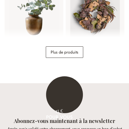
Vase Toulane
Couronne Yvorie
Plus de produits
32,95 €
44,95 €
15 €
POUR VOUS
Abonnez-vous maintenant à la newsletter
Après avoir validé votre abonnement, vous recevrez un bon d’achat