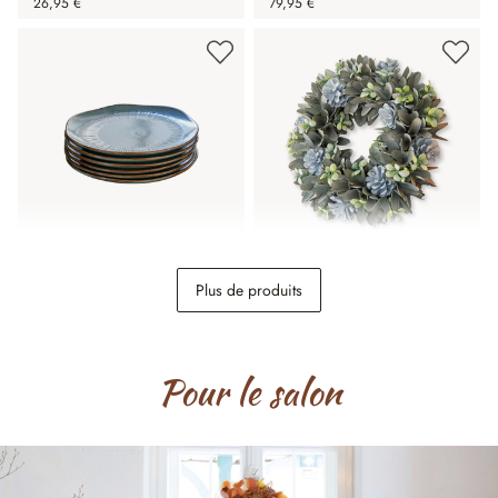
26,95 €
79,95 €
Lot de 6 assiettes à
Couronne Deinze
Plus de produits
dessert Périers
44,95 €
24,95 €
Pour le salon