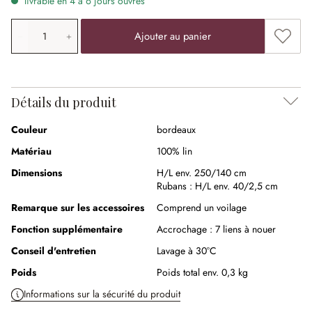
livrable en 4 à 6 jours ouvrés
Quantité de produit: saisissez la valeur souhaitée ou uti
Ajouter
Ajouter au panier
Détails du produit
Couleur
bordeaux
Matériau
100% lin
Dimensions
H/L env. 250/140 cm
Rubans :
H/L env. 40/2,5 cm
Remarque sur les accessoires
Comprend un voilage
Fonction supplémentaire
Accrochage :
7 liens à nouer
Conseil d'entretien
Lavage à 30°C
Poids
Poids total env. 0,3 kg
Informations sur la sécurité du produit