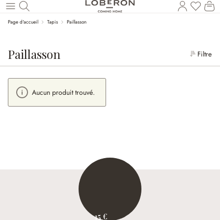
Le
Revenir au contenu principal
Page d'accueil
Tapis
Paillasson
Paillasson
Filtre
Aucun produit trouvé.
15 €