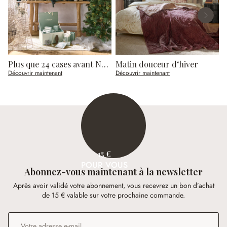
Plus que 24 cases avant Noël
Matin douceur d‘hiver
V
Découvrir maintenant
Découvrir maintenant
D
15 €
POUR VOUS
Abonnez-vous maintenant à la newsletter
Après avoir validé votre abonnement, vous recevrez un bon d’achat
de 15 € valable sur votre prochaine commande.
Adresse e-mail
*