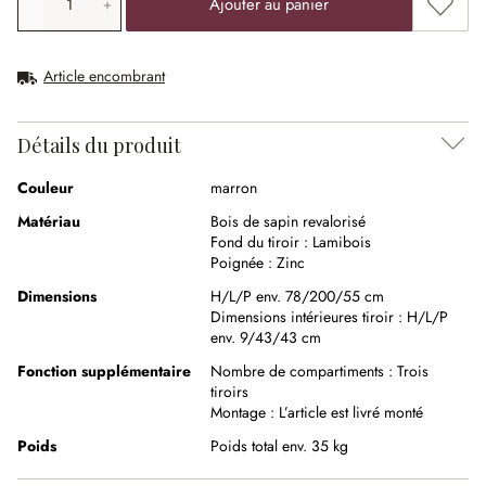
Ajouter
Ajouter au panier
Article encombrant
Détails du produit
Couleur
marron
Matériau
Bois de sapin revalorisé
Fond du tiroir :
Lamibois
Poignée :
Zinc
Dimensions
H/L/P env. 78/200/55 cm
Dimensions intérieures tiroir :
H/L/P
env. 9/43/43 cm
Fonction supplémentaire
Nombre de compartiments :
Trois
tiroirs
Montage :
L’article est livré monté
Poids
Poids total env. 35 kg