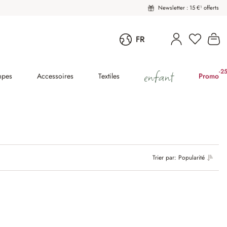
Newsletter : 15 €¹ offerts
Le
FR
enfant
-2
(2
mpes
Accessoires
Textiles
Promo
Trier par:
Popularité