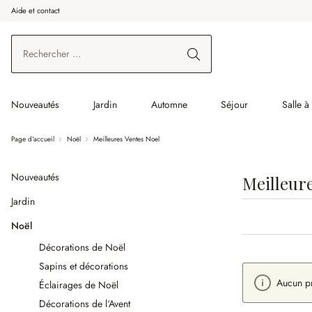
Aide et contact
enir au contenu principal
Aller à la recherche
Aller à la navigation principale
Nouveautés
Jardin
Automne
Séjour
Salle 
Page d'accueil
Noël
Meilleures Ventes Noel
Nouveautés
Meilleur
Jardin
Noël
Décorations de Noël
Sapins et décorations
Aucun pr
Éclairages de Noël
Décorations de l‘Avent