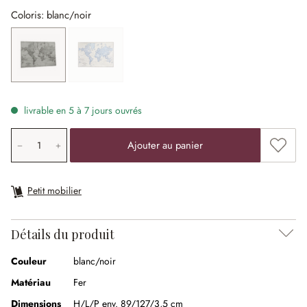
Coloris: blanc/noir
blanc/noir
turquoise
(Cette option n'est pas disponible actuellement.)
livrable en 5 à 7 jours ouvrés
Quantité de produit: saisissez la valeur souhaitée ou uti
Ajouter
Ajouter au panier
Petit mobilier
Détails du produit
Couleur
blanc/noir
Matériau
Fer
Dimensions
H/L/P env. 89/127/3,5 cm