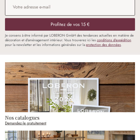
Adresse e-mail
*
Profitez de vos 15 €
Je consens à être informé par LOBERON GmbH des tendances actuelles en matière de
décoration et d'aménagement intérieur. Vous trouverez ici les
conditions d'expédition
pour la newsletter et les informations générales sur la
protection des données
.
Nos catalogues
Demandez-le gratuitement