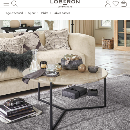
Vous a
Le
Revenir au contenu principal
Page d'accueil
Séjour
Tables
Tables basses