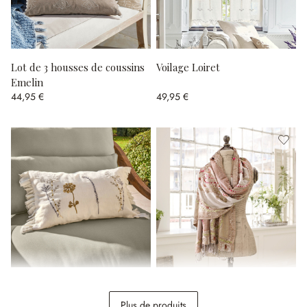
Lot de 3 housses de coussins
Voilage Loiret
Emelin
44,95 €
49,95 €
Housse de coussin Quélivane
Étole Linou
Plus de produits