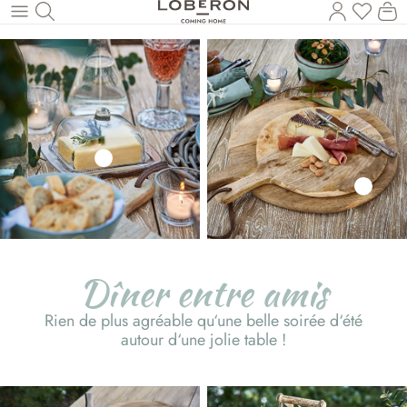
Vous a
Le
Revenir au contenu principal
Dîner entre amis
Rien de plus agréable qu‘une belle soirée d‘été
autour d‘une jolie table !