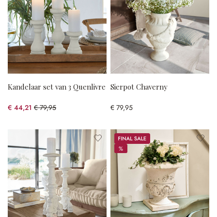
Kandelaar set van 3 Quenlivre
Sierpot Chaverny
€ 44,21
€ 79,95
€ 79,95
(44.7% gespart)
Sale
%
%