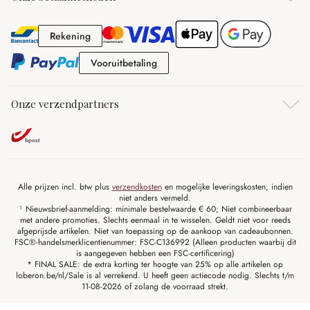
Rekening
Rekening
Vooruitbetaling
Vooruitbetaling
Onze verzendpartners
Alle prijzen incl. btw plus
verzendkosten
en mogelijke leveringskosten, indien
niet anders vermeld.
¹ Nieuwsbrief-aanmelding: minimale bestelwaarde € 60; Niet combineerbaar
met andere promoties. Slechts eenmaal in te wisselen. Geldt niet voor reeds
afgeprijsde artikelen. Niet van toepassing op de aankoop van cadeaubonnen.
FSC®-handelsmerklicentienummer: FSC-C136992 (Alleen producten waarbij dit
is aangegeven hebben een FSC-certificering)
* FINAL SALE: de extra korting ter hoogte van 25% op alle artikelen op
loberon.be/nl/Sale is al verrekend. U heeft geen actiecode nodig. Slechts t/m
11-08-2026 of zolang de voorraad strekt.