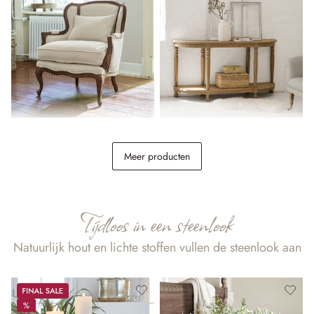
Fauteuil Kingswinford
Sidetable Brookdale
Meer producten
€ 798,00
€ 398,00
Tijdloos in een steenlook
Natuurlijk hout en lichte stoffen vullen de steenlook aan
Sale
%
%