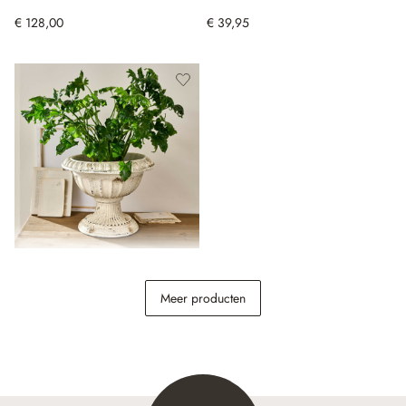
€ 128,00
€ 39,95
Amfora Islene
Meer producten
€ 74,95