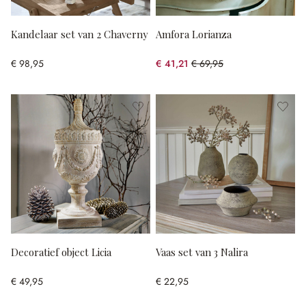
Kandelaar set van 2 Chaverny
Amfora Lorianza
€ 98,95
€ 41,21
€ 69,95
(41.09% gespart)
Decoratief object Licia
Vaas set van 3 Nalira
€ 49,95
€ 22,95