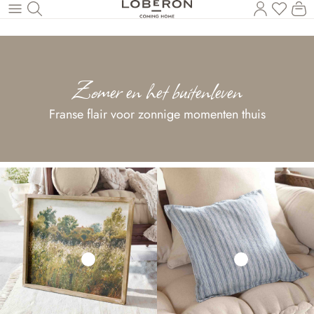
U heef
Wi
Naar de hoofdinhoud
Zomer en het buitenleven
Franse flair voor zonnige momenten thuis