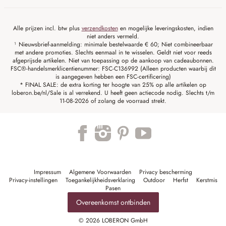
Alle prijzen incl. btw plus
verzendkosten
en mogelijke leveringskosten, indien
niet anders vermeld.
¹ Nieuwsbrief-aanmelding: minimale bestelwaarde € 60; Niet combineerbaar
met andere promoties. Slechts eenmaal in te wisselen. Geldt niet voor reeds
afgeprijsde artikelen. Niet van toepassing op de aankoop van cadeaubonnen.
FSC®-handelsmerklicentienummer: FSC-C136992 (Alleen producten waarbij dit
is aangegeven hebben een FSC-certificering)
* FINAL SALE: de extra korting ter hoogte van 25% op alle artikelen op
loberon.be/nl/Sale is al verrekend. U heeft geen actiecode nodig. Slechts t/m
11-08-2026 of zolang de voorraad strekt.
Impressum
Algemene Voorwaarden
Privacy bescherming
Privacy-instellingen
Toegankelijkheidsverklaring
Outdoor
Herfst
Kerstmis
Pasen
Overeenkomst ontbinden
© 2026 LOBERON GmbH