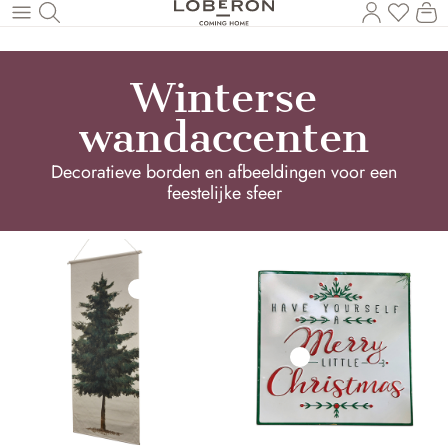
U heef
Wi
Naar de hoofdinhoud
Winterse
wandaccenten
Decoratieve borden en afbeeldingen voor een
feestelijke sfeer