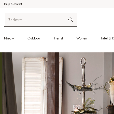
Hulp & contact
r de hoofdinhoud
Ga naar zoeken
Ga naar de hoofdnavigatie
Nieuw
Outdoor
Herfst
Wonen
Tafel & 