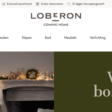
Exclusief assortiment
Gratis retourneren
21 dagen herroepingsrecht
Keuken
Slapen
Bad
Meubels
Verlichting
bo