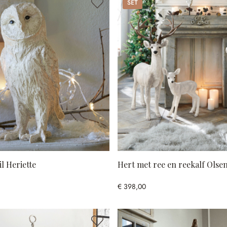
Set
l Heriette
Hert met ree en reekalf Olse
€ 398,00