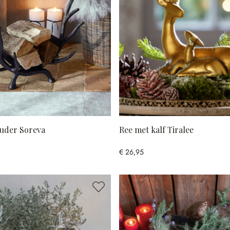
uder Soreva
Ree met kalf Tiralee
€ 26,95