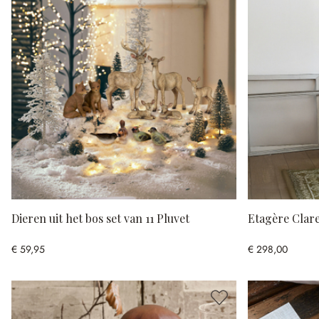
Dieren uit het bos set van 11 Pluvet
Etagère Clare
€ 59,95
€ 298,00