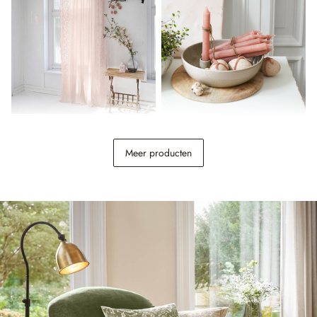
Gordijn Esmera
Kaars set van 12 Bauceau
Meer producten
€ 79,95
€ 12,95