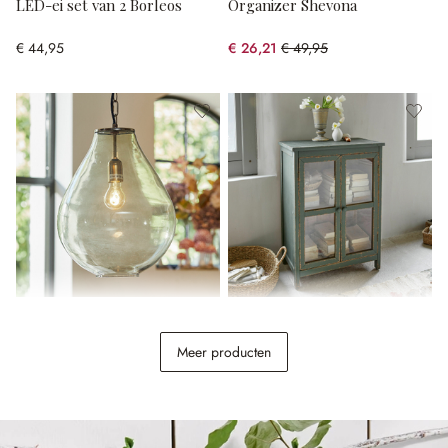
LED-ei set van 2 Borleos
Organizer Shevona
€ 44,95
€ 26,21
€ 49,95
(47.53% gespart)
Hanglamp Deloire
Kastje Alajela
Meer producten
€ 89,95
€ 398,00