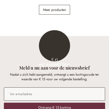
Onderzetter set van 4
Kussenhoes set van 2 Rabea
Darfield
Meer producten
€ 9,95
€ 24,95
€ 15
NU AANMELDEN
Meld u nu aan voor de nieuwsbrief
Nadat u zich hebt aangemeld, ontvangt u een kortingscode ter
waarde van € 15 voor uw volgende bestelling.
E-mailadres
*
Ontvang € 15 korting