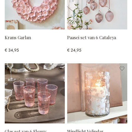
Krans Garlan
Paasei set van 6 Cataleya
€ 34,95
€ 24,95
Glas set van 6 Fleury
Windlicht Velindar