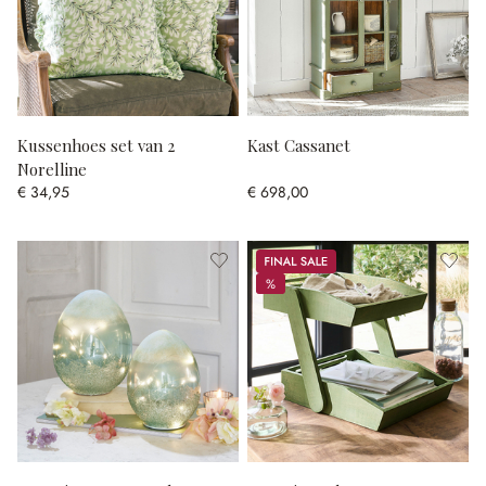
Kussenhoes set van 2
Kast Cassanet
Norelline
€ 34,95
€ 698,00
Sale
%
%