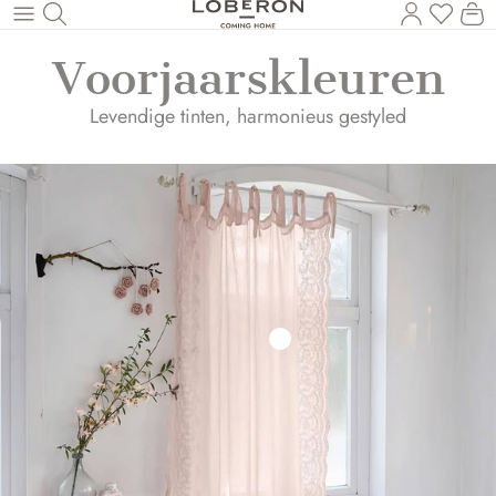
U heef
Wi
Naar de hoofdinhoud
Voorjaarskleuren
Levendige tinten, harmonieus gestyled