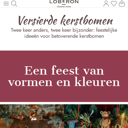
U heef
Wi
Naar de hoofdinhoud
Versierde kerstbomen
Twee keer anders, twee keer bijzonder: feestelijke
ideeën voor betoverende kerstbomen
Een feest van
vormen en kleuren