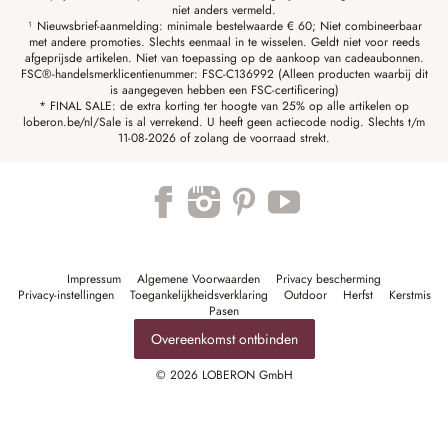
niet anders vermeld.
¹ Nieuwsbrief-aanmelding: minimale bestelwaarde € 60; Niet combineerbaar
met andere promoties. Slechts eenmaal in te wisselen. Geldt niet voor reeds
afgeprijsde artikelen. Niet van toepassing op de aankoop van cadeaubonnen.
FSC®-handelsmerklicentienummer: FSC-C136992 (Alleen producten waarbij dit
is aangegeven hebben een FSC-certificering)
* FINAL SALE: de extra korting ter hoogte van 25% op alle artikelen op
loberon.be/nl/Sale is al verrekend. U heeft geen actiecode nodig. Slechts t/m
11-08-2026 of zolang de voorraad strekt.
Impressum
Algemene Voorwaarden
Privacy bescherming
Privacy-instellingen
Toegankelijkheidsverklaring
Outdoor
Herfst
Kerstmis
Pasen
Overeenkomst ontbinden
© 2026 LOBERON GmbH