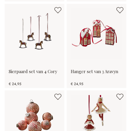
Sierpaard set van 4 Cory
Hanger set van 3 Aravyn
€ 24,95
€ 24,95