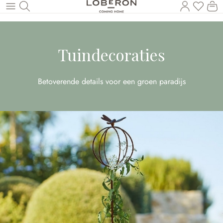
U heef
Wi
Naar de hoofdinhoud
Tuindecoraties
Betoverende details voor een groen paradijs