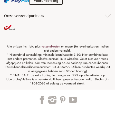
Vooruitbetaling
Vooruitbetaling
Onze verzendpartners
Alle prijzen incl. btw plus
verzendkosten
en mogelijke leveringskosten, indien
niet anders vermeld.
¹ Nieuwsbrief-aanmelding: minimale bestelwaarde € 60; Niet combineerbaar
met andere promoties. Slechts eenmaal in te wisselen. Geldt niet voor reeds
afgeprijsde artikelen. Niet van toepassing op de aankoop van cadeaubonnen.
FSC®-handelsmerklicentienummer: FSC-C136992 (Alleen producten waarbij dit
is aangegeven hebben een FSC-certificering)
* FINAL SALE: de extra korting ter hoogte van 25% op alle artikelen op
loberon.be/nl/Sale is al verrekend. U heeft geen actiecode nodig. Slechts t/m
11-08-2026 of zolang de voorraad strekt.