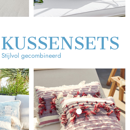
 KUSSENSETS
Stijlvol gecombineerd