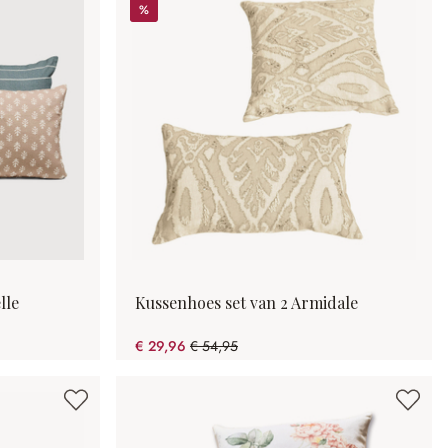
%
%
lle
Kussenhoes set van 2 Armidale
€ 29,96
€ 54,95
(45.48% gespart)