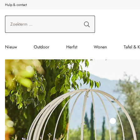
Hulp & contact
r de hoofdinhoud
Ga naar zoeken
Ga naar de hoofdnavigatie
Nieuw
Outdoor
Herfst
Wonen
Tafel & 