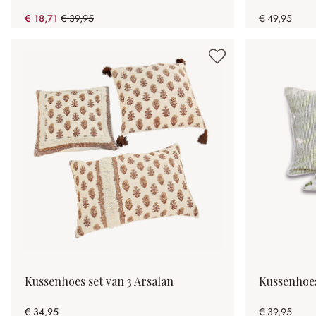
€ 18,71
€ 39,95
€ 49,95
(53.17% gespart)
Kussenhoes set van 3 Arsalan
Kussenhoes
€ 34,95
€ 39,95