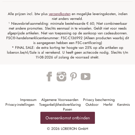
Alle prijzen incl. btw plus
verzendkosten
en mogelijke leveringskosten, indien
niet anders vermeld.
¹ Nieuwsbrief-aanmelding: minimale bestelwaarde € 60; Niet combineerbaar
met andere promoties. Slechts eenmaal in te wisselen. Geldt niet voor reeds
afgeprijsde artikelen. Niet van toepassing op de aankoop van cadeaubonnen.
FSC®-handelsmerklicentienummer: FSC-C136992 (Alleen producten waarbij dit
is aangegeven hebben een FSC-certificering)
* FINAL SALE: de extra korting ter hoogte van 25% op alle artikelen op
loberon.be/nl/Sale is al verrekend. U heeft geen actiecode nodig. Slechts t/m
11-08-2026 of zolang de voorraad strekt.
Impressum
Algemene Voorwaarden
Privacy bescherming
Privacy-instellingen
Toegankelijkheidsverklaring
Outdoor
Herfst
Kerstmis
Pasen
Overeenkomst ontbinden
© 2026 LOBERON GmbH