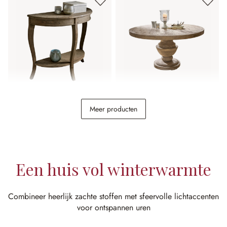
Sidetable Crowley
Tafel Retonfey
Meer producten
€ 248,00
€ 998,00
Een huis vol winterwarmte
Combineer heerlijk zachte stoffen met sfeervolle lichtaccenten
voor ontspannen uren