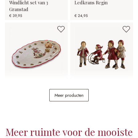
Windlicht set van 3
Ledkrans Regin
Granstad
€ 39,95
€ 24,95
Bord Troms
Beeldje set van 2 Andros
Meer producten
€ 26,95
€ 29,95
Meer ruimte voor de mooiste