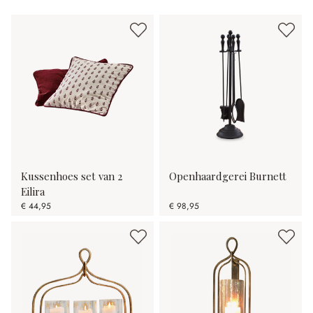
Kussenhoes set van 2
Openhaardgerei Burnett
Eilira
€ 44,95
€ 98,95