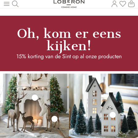
U heef
Wi
Naar de hoofdinhoud
Oh, kom er eens
kijken!
15% korting van de Sint op al onze producten