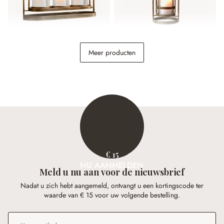
Kaarsenhouder Biserre
Wandkaarsenhouder
Meer producten
Biserre
€ 54,95
€ 49,95
€ 15
NU AANMELDEN
Meld u nu aan voor de nieuwsbrief
Nadat u zich hebt aangemeld, ontvangt u een kortingscode ter
waarde van € 15 voor uw volgende bestelling.
E-mailadres
*