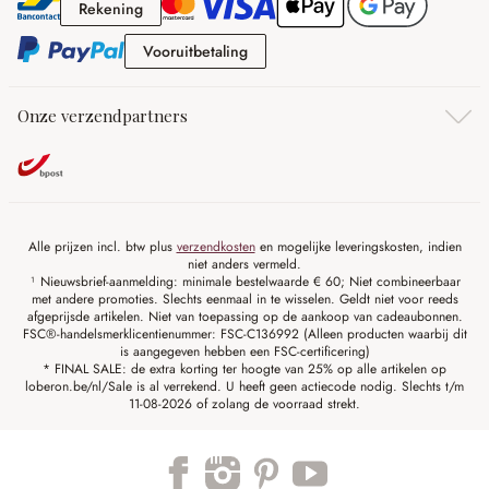
Rekening
Rekening
Vooruitbetaling
Vooruitbetaling
Onze verzendpartners
Alle prijzen incl. btw plus
verzendkosten
en mogelijke leveringskosten, indien
niet anders vermeld.
¹ Nieuwsbrief-aanmelding: minimale bestelwaarde € 60; Niet combineerbaar
met andere promoties. Slechts eenmaal in te wisselen. Geldt niet voor reeds
afgeprijsde artikelen. Niet van toepassing op de aankoop van cadeaubonnen.
FSC®-handelsmerklicentienummer: FSC-C136992 (Alleen producten waarbij dit
is aangegeven hebben een FSC-certificering)
* FINAL SALE: de extra korting ter hoogte van 25% op alle artikelen op
loberon.be/nl/Sale is al verrekend. U heeft geen actiecode nodig. Slechts t/m
11-08-2026 of zolang de voorraad strekt.