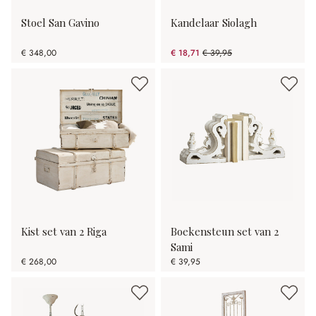
Stoel San Gavino
Kandelaar Siolagh
€ 348,00
€ 18,71
€ 39,95
(53.17% gespart)
Kist set van 2 Riga
Boekensteun set van 2
Sami
€ 268,00
€ 39,95