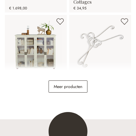
Cottages
€ 1.698,00
€ 34,95
Kast Eastbridge
Kledinghanger set van 2
Meer producten
Guin
€ 798,00
€ 16,95