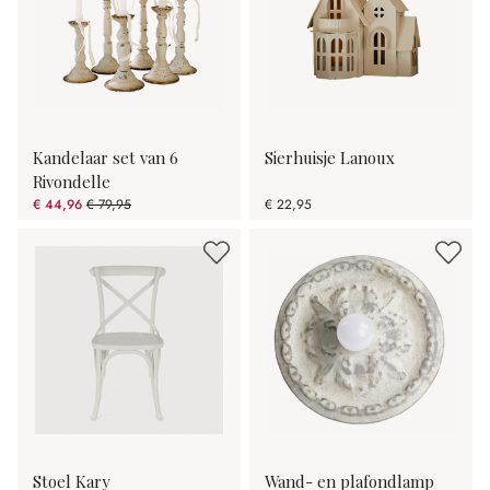
Kandelaar set van 6
Sierhuisje Lanoux
Rivondelle
€ 44,96
€ 79,95
€ 22,95
(43.76% gespart)
Stoel Kary
Wand- en plafondlamp