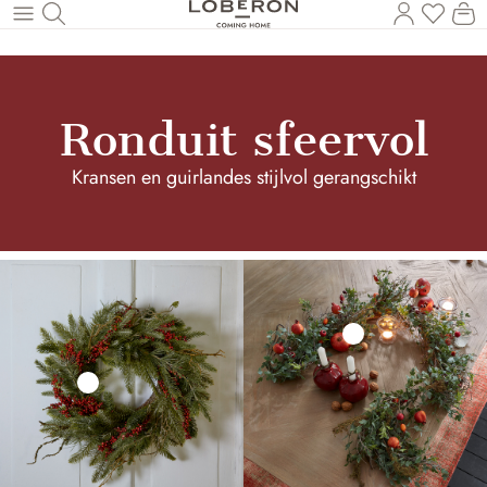
U heef
Wi
Naar de hoofdinhoud
Ronduit sfeervol
Kransen en guirlandes stijlvol gerangschikt