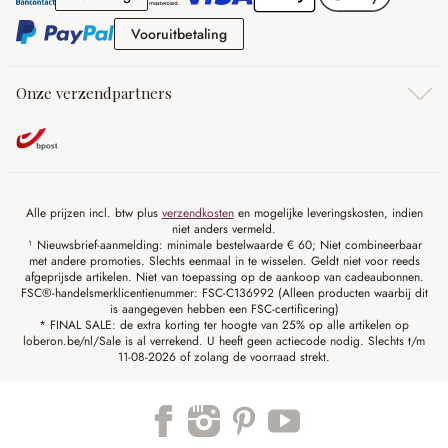
Vooruitbetaling
Vooruitbetaling
Onze verzendpartners
Alle prijzen incl. btw plus
verzendkosten
en mogelijke leveringskosten, indien
niet anders vermeld.
¹ Nieuwsbrief-aanmelding: minimale bestelwaarde € 60; Niet combineerbaar
met andere promoties. Slechts eenmaal in te wisselen. Geldt niet voor reeds
afgeprijsde artikelen. Niet van toepassing op de aankoop van cadeaubonnen.
FSC®-handelsmerklicentienummer: FSC-C136992 (Alleen producten waarbij dit
is aangegeven hebben een FSC-certificering)
* FINAL SALE: de extra korting ter hoogte van 25% op alle artikelen op
loberon.be/nl/Sale is al verrekend. U heeft geen actiecode nodig. Slechts t/m
11-08-2026 of zolang de voorraad strekt.