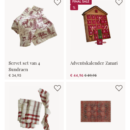
Sale
%
%
Servet set van 4
Adventskalender Zanari
Sundraen
€ 34,95
€ 44,96
€ 89,95
(50.02% gespart)