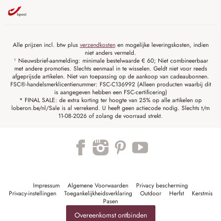
Alle prijzen incl. btw plus
verzendkosten
en mogelijke leveringskosten, indien
niet anders vermeld.
¹ Nieuwsbrief-aanmelding: minimale bestelwaarde € 60; Niet combineerbaar
met andere promoties. Slechts eenmaal in te wisselen. Geldt niet voor reeds
afgeprijsde artikelen. Niet van toepassing op de aankoop van cadeaubonnen.
FSC®-handelsmerklicentienummer: FSC-C136992 (Alleen producten waarbij dit
is aangegeven hebben een FSC-certificering)
* FINAL SALE: de extra korting ter hoogte van 25% op alle artikelen op
loberon.be/nl/Sale is al verrekend. U heeft geen actiecode nodig. Slechts t/m
11-08-2026 of zolang de voorraad strekt.
Impressum
Algemene Voorwaarden
Privacy bescherming
Privacy-instellingen
Toegankelijkheidsverklaring
Outdoor
Herfst
Kerstmis
Pasen
Overeenkomst ontbinden