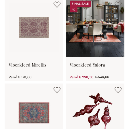
Sale
%
%
Vloerkleed Mirellis
Vloerkleed Yalora
Vanaf
€ 178,00
Vanaf
€ 298,50
€ 548,00
(45.53% gespart)