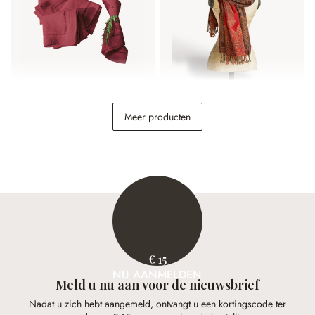
Servet set van 4 Covent
Sjaal Latette
Meer producten
Garden
€ 39,95
€ 49,95
€ 15
NU AANMELDEN
Meld u nu aan voor de nieuwsbrief
Nadat u zich hebt aangemeld, ontvangt u een kortingscode ter