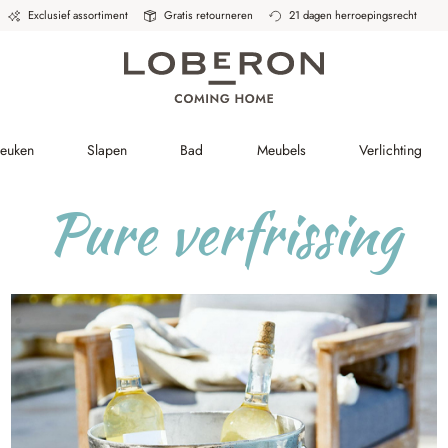
Exclusief assortiment
Gratis retourneren
21 dagen herroepingsrecht
Keuken
Slapen
Bad
Meubels
Verlichting
Pure verfrissing