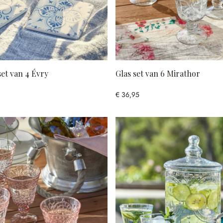
et van 4 Évry
Glas set van 6 Mirathor
€ 36,95