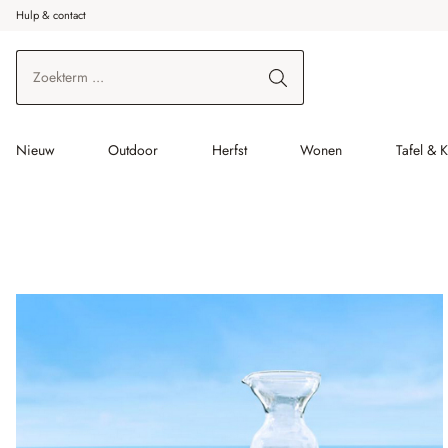
Hulp & contact
r de hoofdinhoud
Ga naar zoeken
Ga naar de hoofdnavigatie
Nieuw
Outdoor
Herfst
Wonen
Tafel & 