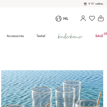
€ 15¹ cadeau
U heeft 
Wi
NL
kinderkamer
-2
(25
Accessoires
Textiel
SALE