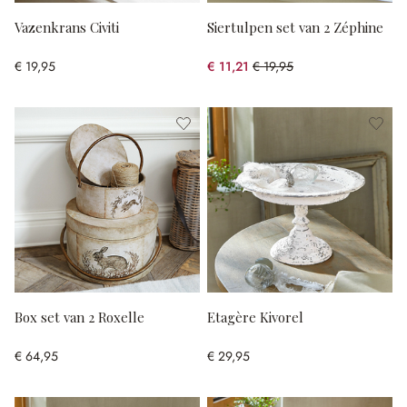
Vazenkrans Civiti
Siertulpen set van 2 Zéphine
€ 19,95
€ 11,21
€ 19,95
(43.81% gespart)
Box set van 2 Roxelle
Etagère Kivorel
€ 64,95
€ 29,95