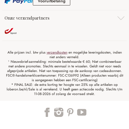
Vooruitbetaling
Vooruitbetaling
Onze verzendpartners
Alle prijzen incl. btw plus
verzendkosten
en mogelijke leveringskosten, indien
niet anders vermeld.
¹ Nieuwsbrief-aanmelding: minimale bestelwaarde € 60; Niet combineerbaar
met andere promoties. Slechts eenmaal in te wisselen. Geldt niet voor reeds
afgeprijsde artikelen. Niet van toepassing op de aankoop van cadeaubonnen.
FSC®-handelsmerklicentienummer: FSC-C136992 (Alleen producten waarbij dit
is aangegeven hebben een FSC-certificering)
* FINAL SALE: de extra korting ter hoogte van 25% op alle artikelen op
loberon.be/nl/Sale is al verrekend. U heeft geen actiecode nodig. Slechts t/m
11-08-2026 of zolang de voorraad strekt.