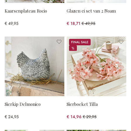
Kaarsenplateau Rocio
Glazen ei set van 2 Noam
€ 49,95
€ 18,71
€ 49,95
(62.54% gespart)
Sale
%
%
Sierkip Delmonico
Sierboeket Tilla
€ 24,95
€ 14,96
€ 29,95
(50.05% gespart)