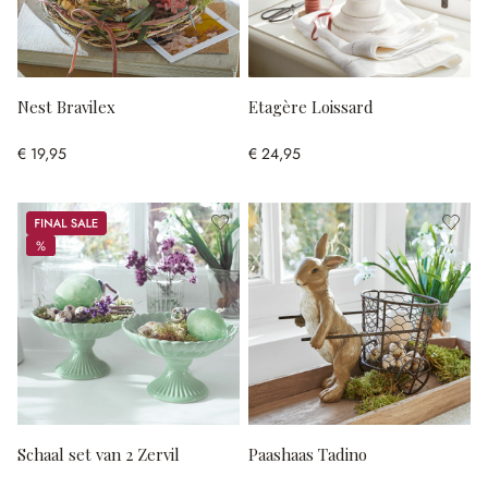
Nest Bravilex
Etagère Loissard
€ 19,95
€ 24,95
Sale
%
%
Schaal set van 2 Zervil
Paashaas Tadino