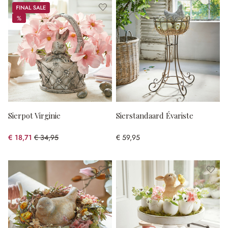
Sale
%
%
Sierpot Virginie
Sierstandaard Évariste
€ 18,71
€ 34,95
€ 59,95
(46.47% gespart)