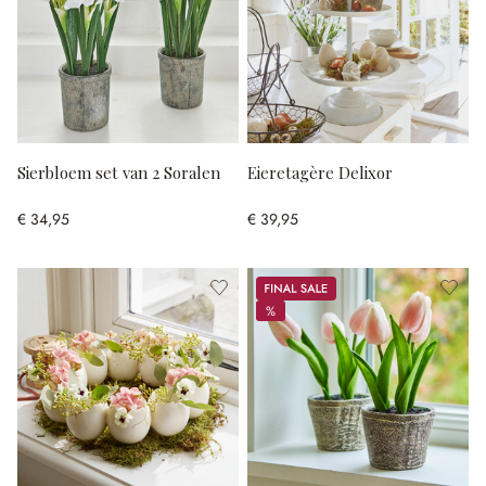
Sierbloem set van 2 Soralen
Eieretagère Delixor
€ 34,95
€ 39,95
Sale
%
%