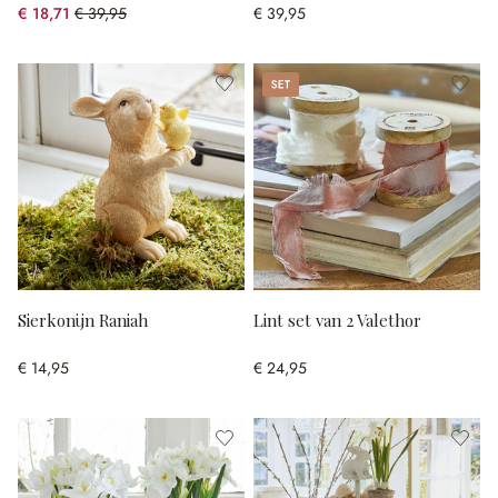
€ 18,71
€ 39,95
€ 39,95
(53.17% gespart)
Set
Sierkonijn Raniah
Lint set van 2 Valethor
€ 14,95
€ 24,95