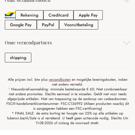
Onze betaalmethoden
Rekening
Creditcard
Apple Pay
Rekening
Creditcard
Apple Pay
Google Pay
PayPal
Vooruitbetaling
Google Pay
PayPal
Vooruitbetaling
Onze verzendpartners
shipping
shipping
Alle prijzen incl. btw plus
verzendkosten
en mogelijke leveringskosten, indien
niet anders vermeld.
¹ Nieuwsbrief-aanmelding: minimale bestelwaarde € 60; Niet combineerbaar
met andere promoties. Slechts eenmaal in te wisselen. Geldt niet voor reeds
afgeprijsde artikelen. Niet van toepassing op de aankoop van cadeaubonnen.
FSC®-handelsmerklicentienummer: FSC-C136992 (Alleen producten waarbij dit
is aangegeven hebben een FSC-certificering)
* FINAL SALE: de extra korting ter hoogte van 25% op alle artikelen op
loberon.be/nl/Sale is al verrekend. U heeft geen actiecode nodig. Slechts t/m
11-08-2026 of zolang de voorraad strekt.