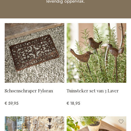
levendig oppervlak.
Schoenschraper Fyloran
Tuinsteker set van 3 Laver
€ 59,95
€ 18,95