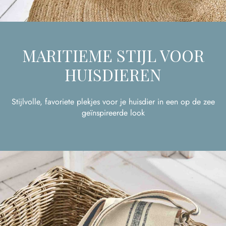
MARITIEME STIJL VOOR
HUISDIEREN
Stijlvolle, favoriete plekjes voor je huisdier in een op de zee
geïnspireerde look