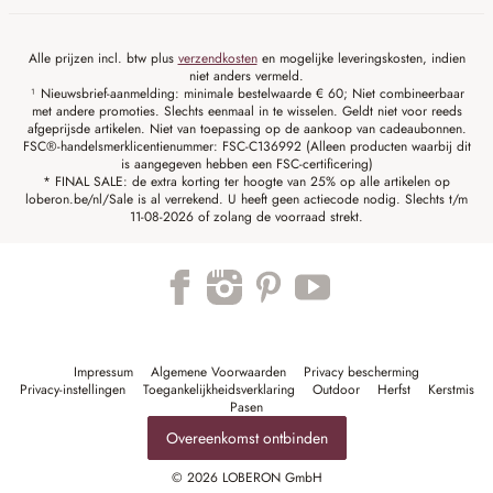
Alle prijzen incl. btw plus
verzendkosten
en mogelijke leveringskosten, indien
niet anders vermeld.
¹ Nieuwsbrief-aanmelding: minimale bestelwaarde € 60; Niet combineerbaar
met andere promoties. Slechts eenmaal in te wisselen. Geldt niet voor reeds
afgeprijsde artikelen. Niet van toepassing op de aankoop van cadeaubonnen.
FSC®-handelsmerklicentienummer: FSC-C136992 (Alleen producten waarbij dit
is aangegeven hebben een FSC-certificering)
* FINAL SALE: de extra korting ter hoogte van 25% op alle artikelen op
loberon.be/nl/Sale is al verrekend. U heeft geen actiecode nodig. Slechts t/m
11-08-2026 of zolang de voorraad strekt.
Impressum
Algemene Voorwaarden
Privacy bescherming
Privacy-instellingen
Toegankelijkheidsverklaring
Outdoor
Herfst
Kerstmis
Pasen
Overeenkomst ontbinden
© 2026 LOBERON GmbH