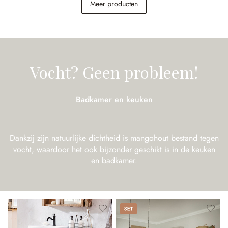
Meer producten
€ 1.498,50
€ 2.998,00
€ 598,00
(50.02% gespart)
Vocht? Geen probleem!
Badkamer en keuken
Dankzij zijn natuurlijke dichtheid is mangohout bestand tegen
vocht, waardoor het ook bijzonder geschikt is in de keuken
en badkamer.
Set