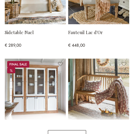
Sidetable Nael
Fauteuil Lac d'Or
€ 289,00
€ 448,00
Sale
%
%
Kast Isaverny
Bank Merveillant