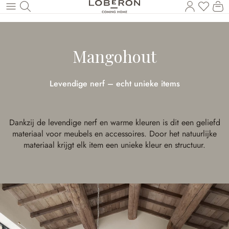
U heef
Wi
Naar de hoofdinhoud
Mangohout
Levendige nerf – echt unieke items
Dankzij de levendige nerf en warme kleuren is dit een geliefd
materiaal voor meubels en accessoires. Door het natuurlijke
materiaal krijgt elk item een unieke kleur en structuur.