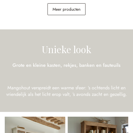
Nachtkastje Egri
Kast Somerset
Meer producten
€ 289,00
€ 1.698,00
Unieke look
Grote en kleine kasten, rekjes, banken en fauteuils
Mangohout verspreidt een warme sfeer: ’s ochtends licht en
vriendelijk als het licht erop valt, ’s avonds zacht en gezellig.