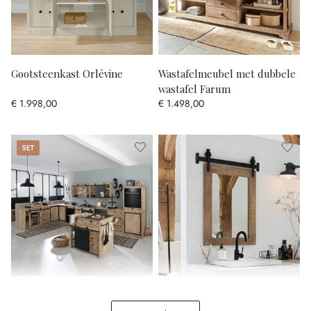
Gootsteenkast Orlévine
Wastafelmeubel met dubbele
wastafel Farum
€ 1.998,00
€ 1.498,00
Set
Keukenkast set van 5
Spiegel Taylors Island
Oakland