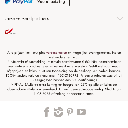
Vooruitbetaling
Vooruitbetaling
Onze verzendpartners
Alle prijzen incl. btw plus
verzendkosten
en mogelijke leveringskosten, indien
niet anders vermeld.
¹ Nieuwsbrief-aanmelding: minimale bestelwaarde € 60; Niet combineerbaar
met andere promoties. Slechts eenmaal in te wisselen. Geldt niet voor reeds
afgeprijsde artikelen. Niet van toepassing op de aankoop van cadeaubonnen.
FSC®-handelsmerklicentienummer: FSC-C136992 (Alleen producten waarbij dit
is aangegeven hebben een FSC-certificering)
* FINAL SALE: de extra korting ter hoogte van 25% op alle artikelen op
loberon.be/nl/Sale is al verrekend. U heeft geen actiecode nodig. Slechts t/m
11-08-2026 of zolang de voorraad strekt.