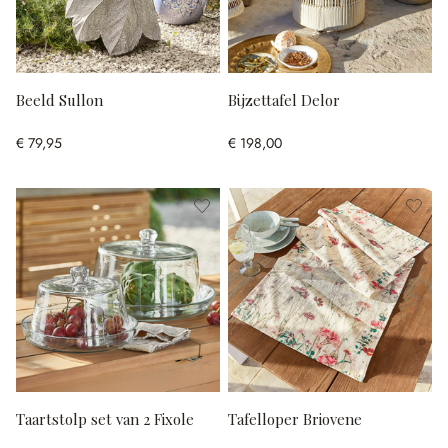
Beeld Sullon
Bijzettafel Delor
€ 79,95
€ 198,00
Taartstolp set van 2 Fixole
Tafelloper Briovene