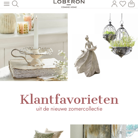
U heef
Wi
Naar de hoofdinhoud
Klantfavorieten
uit de nieuwe zomercollectie