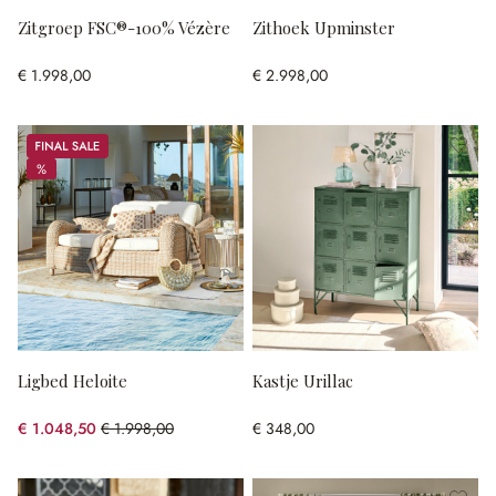
Zitgroep FSC®-100% Vézère
Zithoek Upminster
€ 1.998,00
€ 2.998,00
Sale
%
%
Ligbed Heloite
Kastje Urillac
€ 1.048,50
€ 1.998,00
€ 348,00
(47.52% gespart)