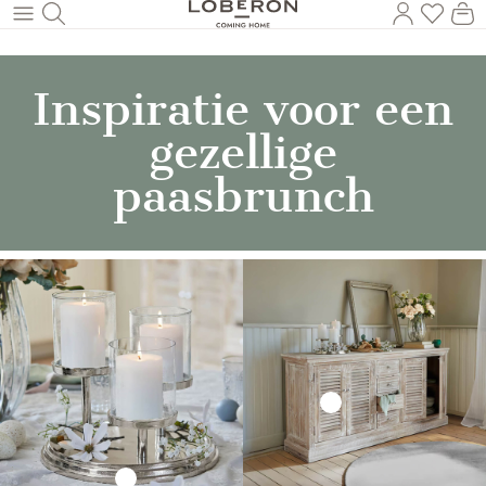
U heef
Wi
Naar de hoofdinhoud
Inspiratie voor een
gezellige
paasbrunch