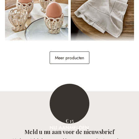
Eierdopje set van 4
Tafelkleed Covent Garden
Minouvelle
Meer producten
€ 34,95
€ 118,00
€ 15
NU AANMELDEN
Meld u nu aan voor de nieuwsbrief