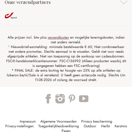
Onze verzendpartners
Alle prijzen incl. btw plus
verzendkosten
en mogelijke leveringskosten, indien
niet anders vermeld.
¹ Nieuwsbrief-aanmelding: minimale bestelwaarde € 60; Niet combineerbaar
met andere promoties. Slechts eenmaal in te wisselen. Geldt niet voor reeds
afgeprijsde artikelen. Niet van toepassing op de aankoop van cadeaubonnen.
FSC®-handelsmerklicentienummer: FSC-C136992 (Alleen producten waarbij dit
is aangegeven hebben een FSC-certificering)
* FINAL SALE: de extra korting ter hoogte van 25% op alle artikelen op
loberon.be/nl/Sale is al verrekend. U heeft geen actiecode nodig. Slechts t/m
11-08-2026 of zolang de voorraad strekt.
Impressum
Algemene Voorwaarden
Privacy bescherming
Privacy-instellingen
Toegankelijkheidsverklaring
Outdoor
Herfst
Kerstmis
Pasen