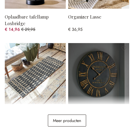
Oplaadbare tafellamp
Organizer Lasse
Loxbridge
€ 14,96
€ 29,95
€ 36,95
(50.05% gespart)
Loper Frizzy
Klok Murillo
Meer producten
€ 54,95
€ 69,95