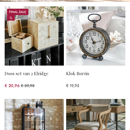
Sale
%
%
Doos set van 2 Elridge
Klok Borvin
€ 20,96
€ 39,95
€ 19,95
(47.53% gespart)