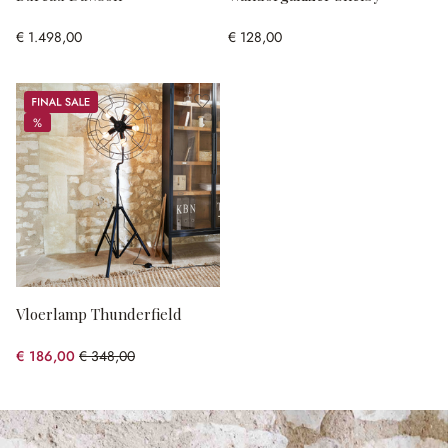
€ 1.498,00
€ 128,00
Sale
%
%
Vloerlamp Thunderfield
€ 186,00
€ 348,00
(46.55% gespart)