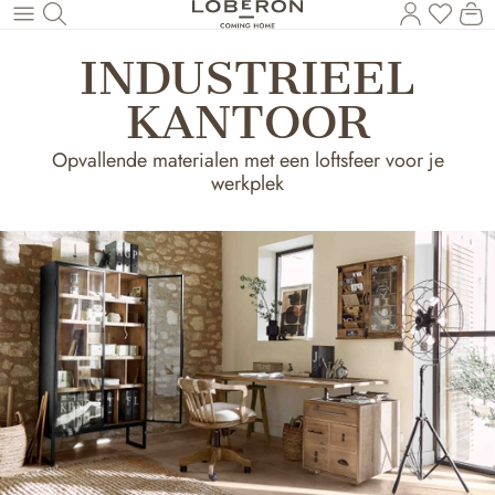
U heef
Wi
Naar de hoofdinhoud
INDUSTRIEEL
KANTOOR
Opvallende materialen met een loftsfeer voor je
werkplek