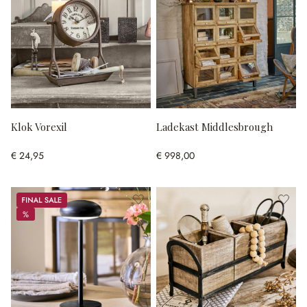
Klok Vorexil
Ladekast Middlesbrough
€ 24,95
€ 998,00
Sale
%
%