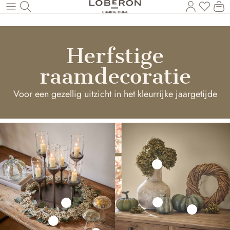
U heef
Wi
Naar de hoofdinhoud
Herfstige
raamdecoratie
Voor een gezellig uitzicht in het kleurrijke jaargetijde