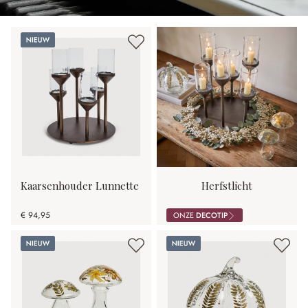
Nieuw
Kaarsenhouder Lunnette
Herfstlicht
€ 94,95
ONZE
DECOTIP
Nieuw
Nieuw