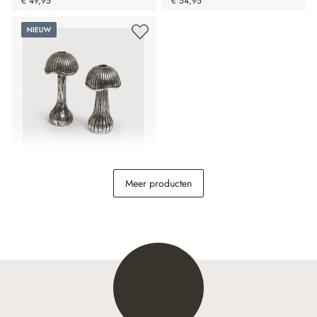
€ 49,95
€ 54,95
Nieuw
Kaarsenhouder set van 2
Meer producten
Mavinas
€ 44,95