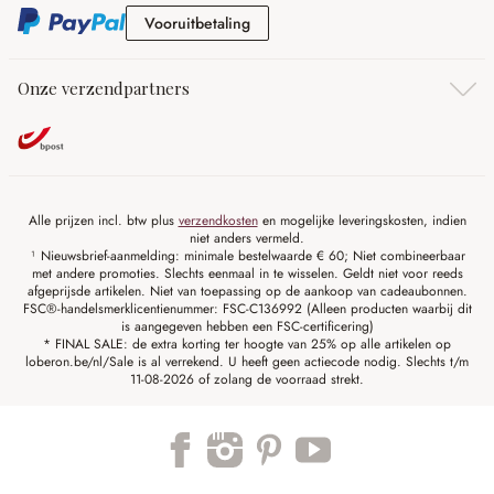
Vooruitbetaling
Vooruitbetaling
Onze verzendpartners
Alle prijzen incl. btw plus
verzendkosten
en mogelijke leveringskosten, indien
niet anders vermeld.
¹ Nieuwsbrief-aanmelding: minimale bestelwaarde € 60; Niet combineerbaar
met andere promoties. Slechts eenmaal in te wisselen. Geldt niet voor reeds
afgeprijsde artikelen. Niet van toepassing op de aankoop van cadeaubonnen.
FSC®-handelsmerklicentienummer: FSC-C136992 (Alleen producten waarbij dit
is aangegeven hebben een FSC-certificering)
* FINAL SALE: de extra korting ter hoogte van 25% op alle artikelen op
loberon.be/nl/Sale is al verrekend. U heeft geen actiecode nodig. Slechts t/m
11-08-2026 of zolang de voorraad strekt.