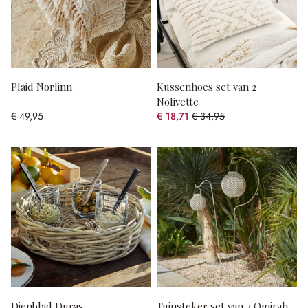
Plaid Norlinn
Kussenhoes set van 2
Nolivette
€ 49,95
€ 18,71
€ 34,95
(46.47% gespart)
Dienblad Duras
Tuinsteker set van 2 Omirah