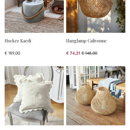
Hocker Kaedi
Hanglamp Calivonne
€ 189,00
€ 74,21
€ 148,00
(49.86% gespart)