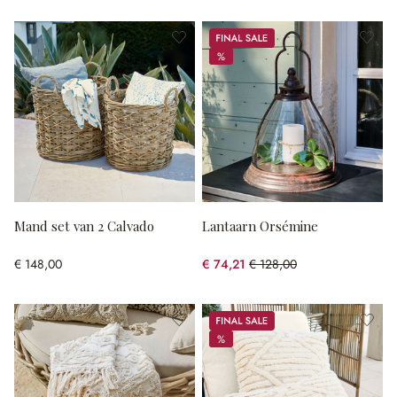
Sale
%
%
Mand set van 2 Calvado
Lantaarn Orsémine
€ 148,00
€ 74,21
€ 128,00
(42.02% gespart)
Sale
%
%