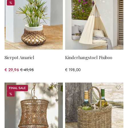
%
%
Sierpot Amariel
Kinderhangstoel Pixiboo
€ 29,96
€ 49,95
€ 198,00
(40.02% gespart)
Sale
%
%