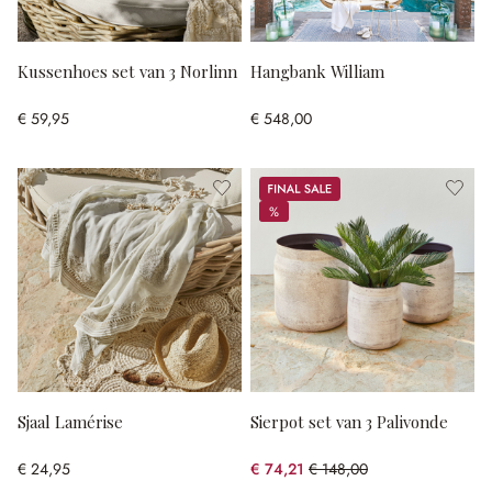
Kussenhoes set van 3 Norlinn
Hangbank William
€ 59,95
€ 548,00
Sale
%
%
Sjaal Lamérise
Sierpot set van 3 Palivonde
€ 24,95
€ 74,21
€ 148,00
(49.86% gespart)