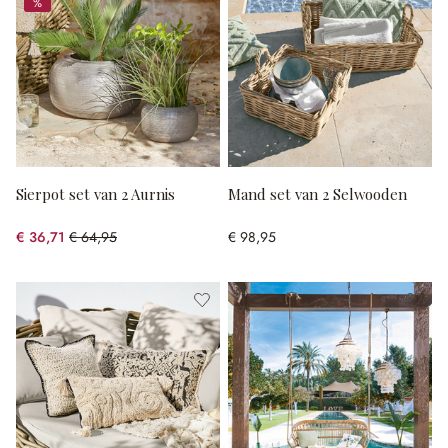
%
%
Sierpot set van 2 Aurnis
Mand set van 2 Selwooden
€ 36,71
€ 64,95
€ 98,95
(43.48% gespart)