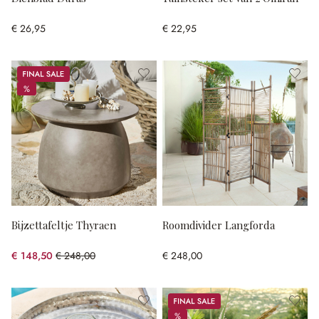
€ 26,95
€ 22,95
Sale
%
%
Bijzettafeltje Thyraen
Roomdivider Langforda
€ 148,50
€ 248,00
€ 248,00
(40.12% gespart)
Sale
%