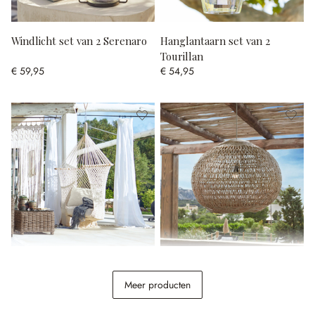
Windlicht set van 2 Serenaro
Hanglantaarn set van 2
Tourillan
€ 59,95
€ 54,95
Hangstoel Raffaelle
Lampenkap Fexilor
Meer producten
€ 268,00
€ 198,00