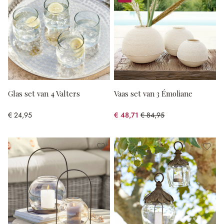
%
Glas set van 4 Valters
Vaas set van 3 Émoliane
€ 24,95
€ 48,71
€ 84,95
(42.66% gespart)