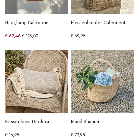
Hanglamp Calivonne
Flessenhouder Calennent
€ 67,46
€ 118,00
€ 69,95
(42.83% gespart)
Kussenhoes Dunlora
Mand Shanoura
€ 16,95
€ 79,95