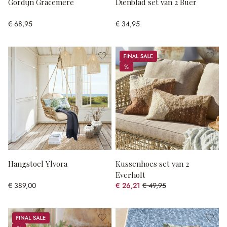
Gordijn Gracemere
Dienblad set van 2 Buer
€ 68,95
€ 34,95
Sale
%
%
Hangstoel Ylvora
Kussenhoes set van 2
Everholt
€ 389,00
€ 26,21
€ 49,95
(47.53% gespart)
Sale