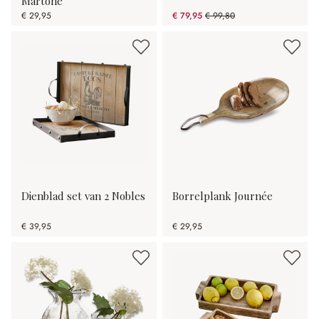
Martone
€ 29,95
€ 79,95
€ 99,80
(19.89% gespart)
Dienblad set van 2 Nobles
Borrelplank Journée
€ 39,95
€ 29,95