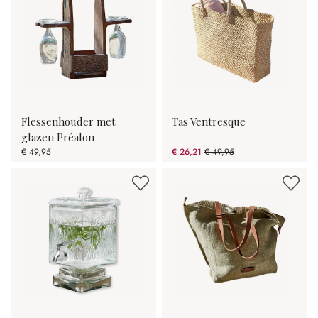
Flessenhouder met
Tas Ventresque
glazen Préalon
€ 49,95
€ 26,21
€ 49,95
(47.53% gespart)