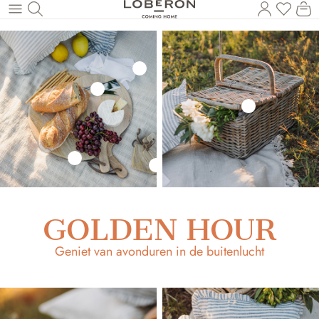
U heef
Wi
Naar de hoofdinhoud
GOLDEN HOUR
Geniet van avonduren in de buitenlucht