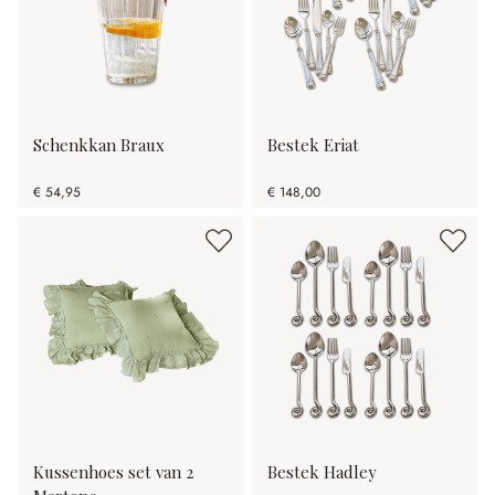
Schenkkan Braux
Bestek Eriat
€ 54,95
€ 148,00
Kussenhoes set van 2
Bestek Hadley