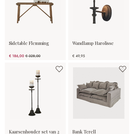
Sidetable Flemming
Wandlamp Harolisse
€ 186,00
€ 328,00
€ 49,95
(43.29% gespart)
Kaarsenhouder set van 2
Bank Terell