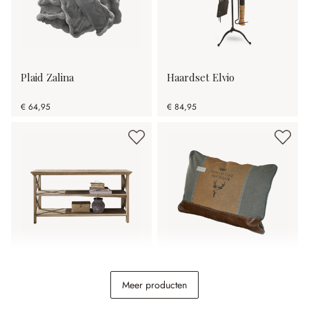
Plaid Zalina
Haardset Elvio
€ 64,95
€ 84,95
Sidetable Vélu
Kussen Chiron
Meer producten