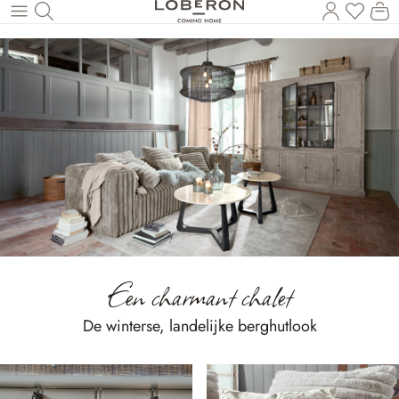
U heef
Wi
Naar de hoofdinhoud
Een charmant chalet
De winterse, landelijke berghutlook