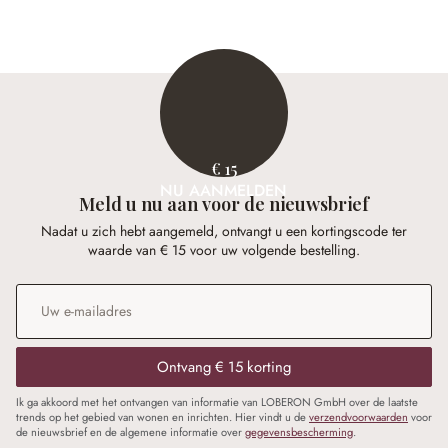
€ 468,00
€ 29,95
€ 15
NU AANMELDEN
Meld u nu aan voor de nieuwsbrief
Nadat u zich hebt aangemeld, ontvangt u een kortingscode ter
waarde van € 15 voor uw volgende bestelling.
E-mailadres
*
Ontvang € 15 korting
Ik ga akkoord met het ontvangen van informatie van LOBERON GmbH over de laatste
trends op het gebied van wonen en inrichten. Hier vindt u de
verzendvoorwaarden
voor
de nieuwsbrief en de algemene informatie over
gegevensbescherming
.