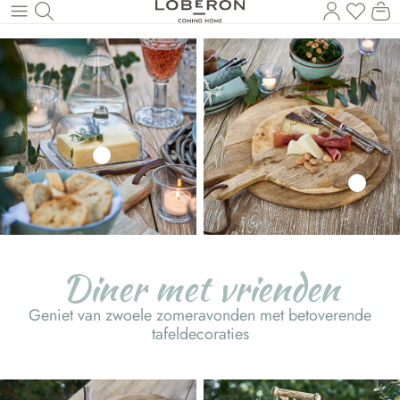
U heef
Wi
Naar de hoofdinhoud
Diner met vrienden
Geniet van zwoele zomeravonden met betoverende
tafeldecoraties