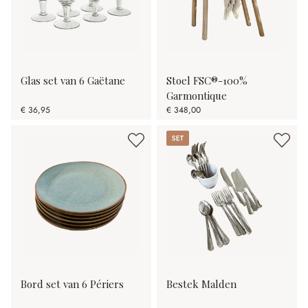
Glas set van 6 Gaëtane
Stoel FSC®-100%
Garmontique
€ 36,95
€ 348,00
Set
Bord set van 6 Périers
Bestek Malden