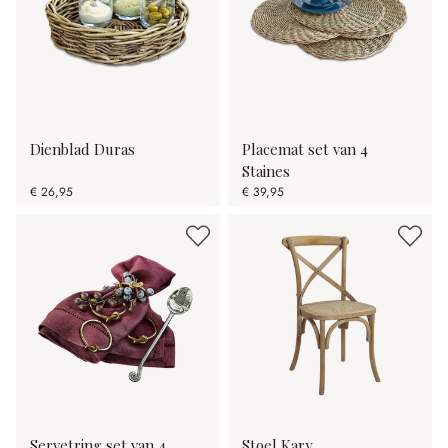
Dienblad Duras
Placemat set van 4
Staines
€ 26,95
€ 39,95
Servetring set van 4
Stoel Kary