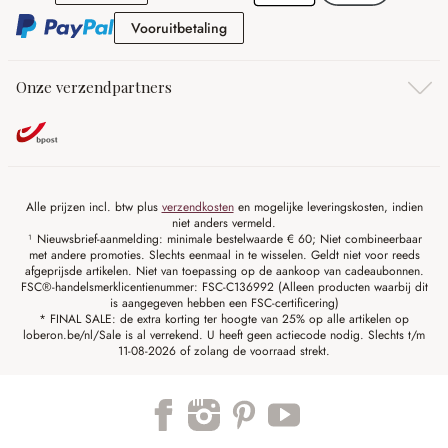
Vooruitbetaling
Vooruitbetaling
Onze verzendpartners
Alle prijzen incl. btw plus
verzendkosten
en mogelijke leveringskosten, indien
niet anders vermeld.
¹ Nieuwsbrief-aanmelding: minimale bestelwaarde € 60; Niet combineerbaar
met andere promoties. Slechts eenmaal in te wisselen. Geldt niet voor reeds
afgeprijsde artikelen. Niet van toepassing op de aankoop van cadeaubonnen.
FSC®-handelsmerklicentienummer: FSC-C136992 (Alleen producten waarbij dit
is aangegeven hebben een FSC-certificering)
* FINAL SALE: de extra korting ter hoogte van 25% op alle artikelen op
loberon.be/nl/Sale is al verrekend. U heeft geen actiecode nodig. Slechts t/m
11-08-2026 of zolang de voorraad strekt.