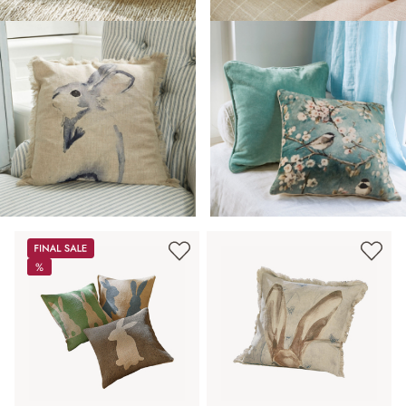
Sale
%
%