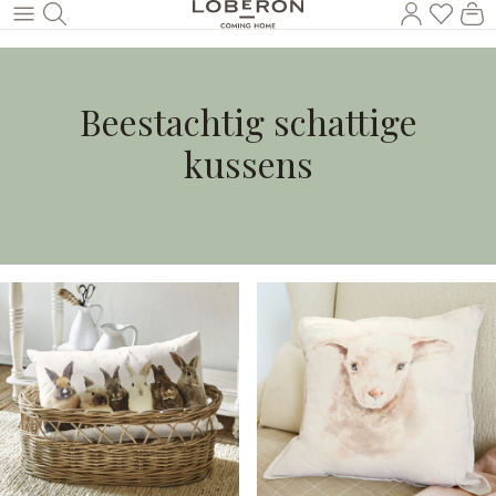
U heef
Wi
Naar de hoofdinhoud
Beestachtig schattige
kussens