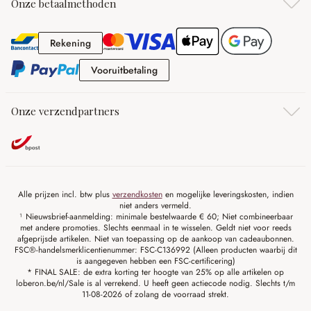
Onze betaalmethoden
Rekening
Rekening
Vooruitbetaling
Vooruitbetaling
Onze verzendpartners
Alle prijzen incl. btw plus
verzendkosten
en mogelijke leveringskosten, indien
niet anders vermeld.
¹ Nieuwsbrief-aanmelding: minimale bestelwaarde € 60; Niet combineerbaar
met andere promoties. Slechts eenmaal in te wisselen. Geldt niet voor reeds
afgeprijsde artikelen. Niet van toepassing op de aankoop van cadeaubonnen.
FSC®-handelsmerklicentienummer: FSC-C136992 (Alleen producten waarbij dit
is aangegeven hebben een FSC-certificering)
* FINAL SALE: de extra korting ter hoogte van 25% op alle artikelen op
loberon.be/nl/Sale is al verrekend. U heeft geen actiecode nodig. Slechts t/m
11-08-2026 of zolang de voorraad strekt.