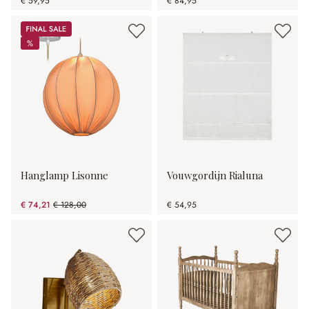
€ 59,95
€ 84,95
Sale
%
%
Hanglamp Lisonne
Vouwgordijn Rialuna
€ 74,21
€ 128,00
€ 54,95
(42.02% gespart)