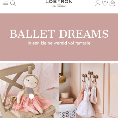
U heef
Wi
Naar de hoofdinhoud
BALLET DREAMS
In een kleine wereld vol fantasie