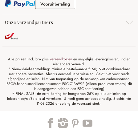
Vooruitbetaling
Vooruitbetaling
Onze verzendpartners
Alle prijzen incl. btw plus
verzendkosten
en mogelijke leveringskosten, indien
niet anders vermeld.
¹ Nieuwsbrief-aanmelding: minimale bestelwaarde € 60; Niet combineerbaar
met andere promoties. Slechts eenmaal in te wisselen. Geldt niet voor reeds
afgeprijsde artikelen. Niet van toepassing op de aankoop van cadeaubonnen.
FSC®-handelsmerklicentienummer: FSC-C136992 (Alleen producten waarbij dit
is aangegeven hebben een FSC-certificering)
* FINAL SALE: de extra korting ter hoogte van 25% op alle artikelen op
loberon.be/nl/Sale is al verrekend. U heeft geen actiecode nodig. Slechts t/m
11-08-2026 of zolang de voorraad strekt.