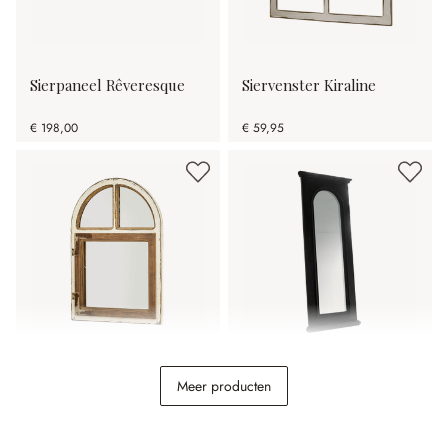
Sierpaneel Rêveresque
Siervenster Kiraline
€ 198,00
€ 59,95
Spiegel Zilvento
Spiegel Timbercrest
Meer producten
€ 44,95
€ 98,95