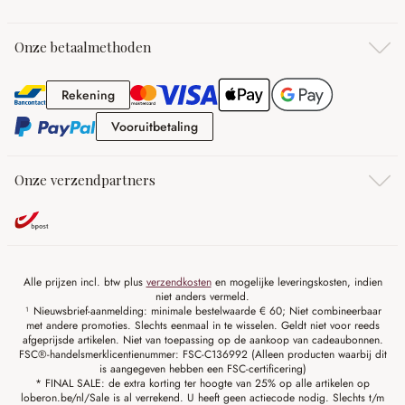
Onze betaalmethoden
Rekening
Rekening
Vooruitbetaling
Vooruitbetaling
Onze verzendpartners
Alle prijzen incl. btw plus
verzendkosten
en mogelijke leveringskosten, indien
niet anders vermeld.
¹ Nieuwsbrief-aanmelding: minimale bestelwaarde € 60; Niet combineerbaar
met andere promoties. Slechts eenmaal in te wisselen. Geldt niet voor reeds
afgeprijsde artikelen. Niet van toepassing op de aankoop van cadeaubonnen.
FSC®-handelsmerklicentienummer: FSC-C136992 (Alleen producten waarbij dit
is aangegeven hebben een FSC-certificering)
* FINAL SALE: de extra korting ter hoogte van 25% op alle artikelen op
loberon.be/nl/Sale is al verrekend. U heeft geen actiecode nodig. Slechts t/m