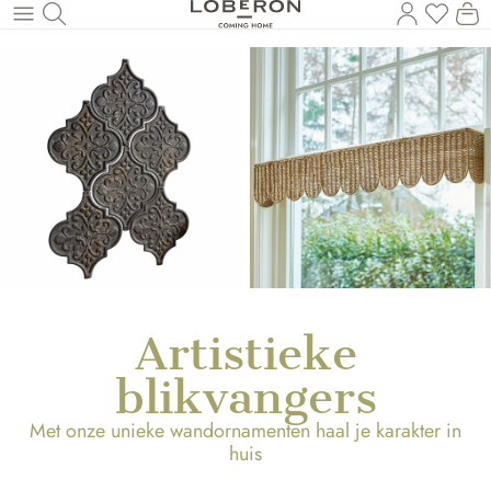
U heef
Wi
Naar de hoofdinhoud
Artistieke
blikvangers
Met onze unieke wandornamenten haal je karakter in
huis