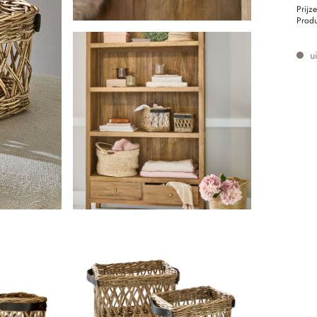
Prijz
Prod
ui