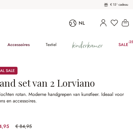
€ 15¹ cadeau
U heeft 
Wi
NL
kinderkamer
-2
(25
Accessoires
Textiel
SALE
and set van 2 Lorviano
lochten rotan.
Moderne handgrepen van kunstleer.
Ideaal voor
ns en accessoires.
4,95
€ 84,95
(23.54% gespart)