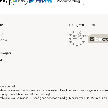
Vooruitbetaling
Vooruitbetaling
ie
Veilig winkelen
ies
Looks
enwijzer
er
anders vermeld.
ere promoties. Slechts eenmaal in te wisselen. Geldt niet voor reeds afgeprijsde art
angegeven hebben een FSC-certificering)
nl/Sale is al verrekend. U heeft geen actiecode nodig. Slechts t/m 11-08-2026 of zola