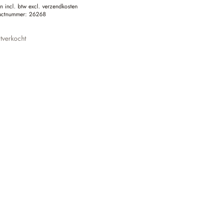
en incl. btw excl. verzendkosten
uctnummer:
26268
tverkocht