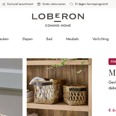
Exclusief assortiment
Gratis retourneren
21 dagen herroepingsrecht
Keuken
Slapen
Bad
Meubels
Verlichting
Sale
M
Gev
deke
€ 6