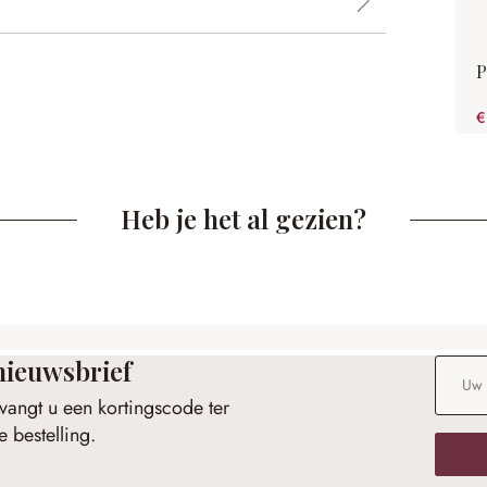
P
€
Heb je het al gezien?
nieuwsbrief
E-maila
vangt u een kortingscode ter
 bestelling.