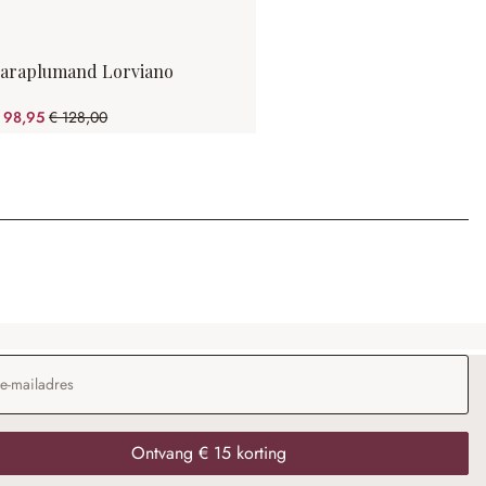
araplumand Lorviano
 98,95
€ 128,00
(22.7% gespart)
dres
*
Ontvang € 15 korting