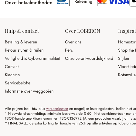
Rekening
Rekening
Onze betaalmethoden
Hulp & contact
Over LOBERON
Inspirat
Betaling & leveren
Over ons
Homestor
Retour sturen & ruilen
Pers
Shop the 
Veiligheid & Cybercriminaliteit
Onze verantwoordelijkheid
Stijlen
Contact
Vloerkled
Klachten
Rotanwijz
Servicebelofte
Informatie over weggooien
Alle prijzen incl. btw plus
verzendkosten
en mogelijke leveringskosten, indien niet 
¹ Nieuwsbrief-aanmelding: minimale bestelwaarde € 60; Niet combineerbaar met and
FSC®-handelsmerklicentienummer: FSC-C136992 (Alleen producten waarbij dit is a
* FINAL SALE: de extra korting ter hoogte van 25% op alle artikelen op loberon.be/