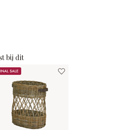
t bij dit
le