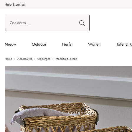
Hulp & contact
r de hoofdinhoud
Ga naar zoeken
Ga naar de hoofdnavigatie
Nieuw
Outdoor
Herfst
Wonen
Tafel & 
Home
Accessoires
Opbergen
Manden & Kisten