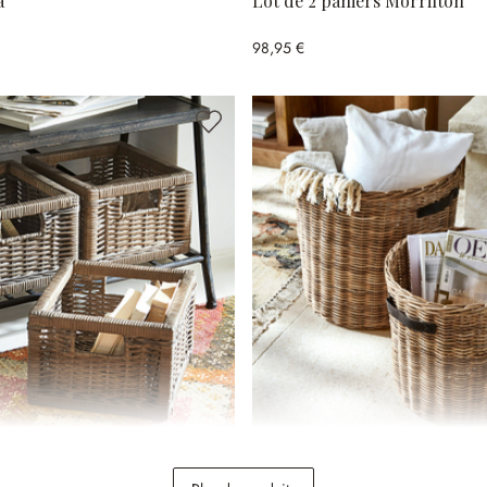
a
Lot de 2 paniers Morrilton
98,95 €
eilles Morvan
Lot de 2 paniers Ausserd