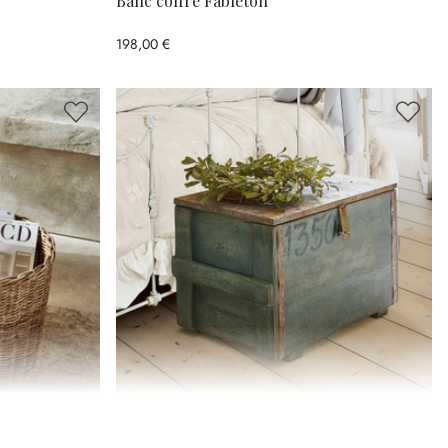
Banc coffre Fableton
198,00 €
Malle Lorive