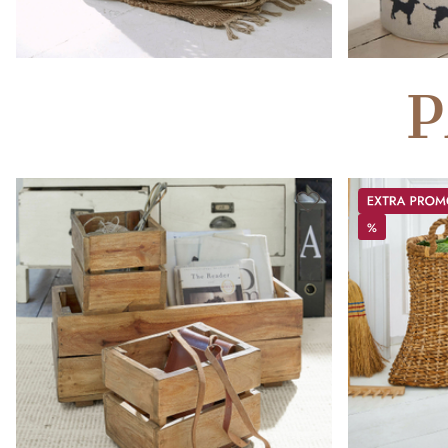
P
Promos
%
%