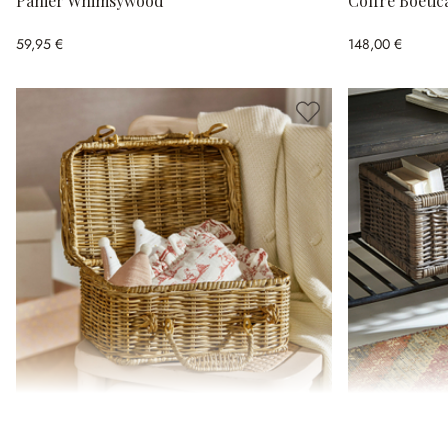
Panier Whimsywood
Coffre Boetic
59,95 €
148,00 €
Malle Fableton
Lot de 3 corb