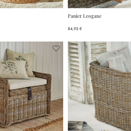
Panier Leogane
84,95 €