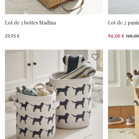
Lot de 3 boîtes Madina
Lot de 2 pani
29,95 €
96,00 €
168,00
(42.86