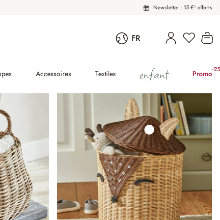
Newsletter : 15 €¹ offerts
Vous avez
Le
FR
enfant
-2
(2
mpes
Accessoires
Textiles
Promo