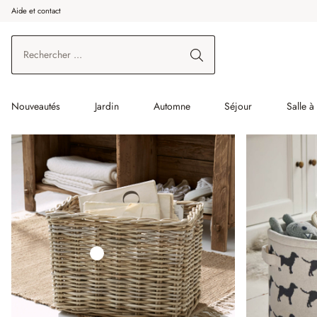
Aide et contact
enir au contenu principal
Aller à la recherche
Aller à la navigation principale
Nouveautés
Jardin
Automne
Séjour
Salle 