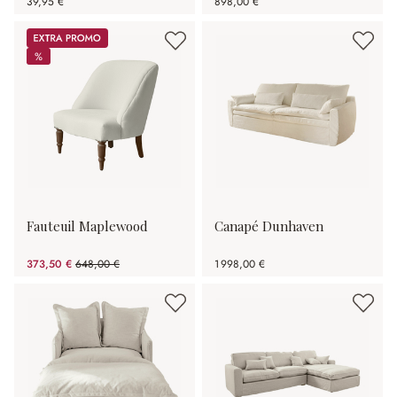
39,95 €
898,00 €
Promos
%
%
Fauteuil Maplewood
Canapé Dunhaven
373,50 €
648,00 €
1 998,00 €
(42.36%spared)