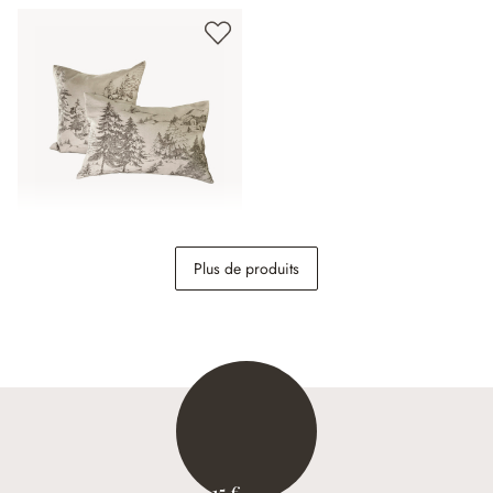
Lot de 2 housses de
Plus de produits
coussins Fabrielle
39,95 €
15 €