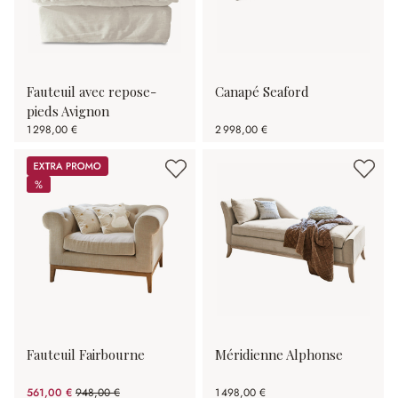
Fauteuil avec repose-
Canapé Seaford
pieds Avignon
1 298,00 €
2 998,00 €
Promos
%
%
Fauteuil Fairbourne
Méridienne Alphonse
561,00 €
948,00 €
1 498,00 €