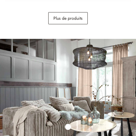
Canapé McLean
Lot de 3 housses de
Plus de produits
coussins Shahrine
1 998,00 €
39,95 €