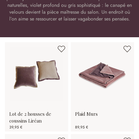
naturelles, violet profond ou gris sophistiqué : le canapé en
velours devient la pièce maîtresse du salon. Un endroit où
l’on aime se ressourcer et laisser vagabonder ses pensées.
Lot de 2 housses de
Plaid Murs
coussins Liréan
39,95 €
89,95 €