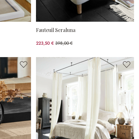
Fauteuil Seraluna
223,50 €
398,00 €
(43.84%spared)