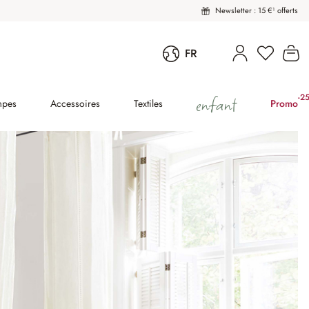
Newsletter : 15 €¹ offerts
Vous avez
Le
FR
enfant
-2
(2
mpes
Accessoires
Textiles
Promo