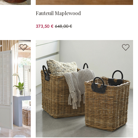
Fauteuil Maplewood
373,50 €
648,00 €
(42.36%spared)