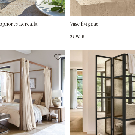
tophores Lorcalla
Vase Évignac
29,95 €