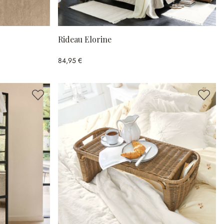
Rideau Elorine
84,95 €