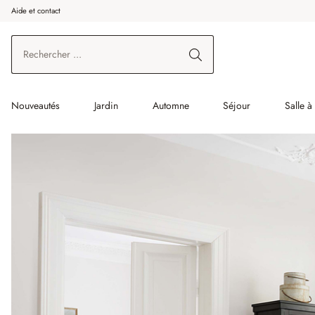
Aide et contact
enir au contenu principal
Aller à la recherche
Aller à la navigation principale
Nouveautés
Jardin
Automne
Séjour
Salle 