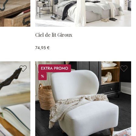
Ciel de lit Giroux
74,95 €
Promos
%
%