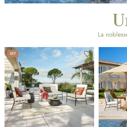
U
La noblesse
Set