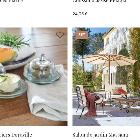
èces Biarré
Coussin d'assise Pelagia
24,95 €
Set
riers Doraville
Salon de jardin Massana