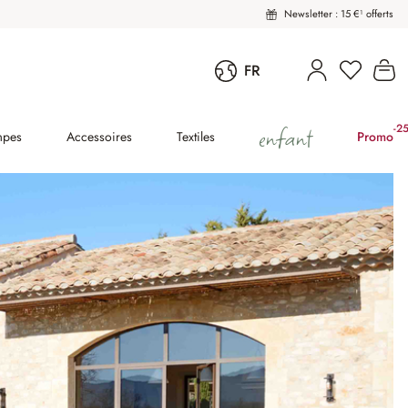
Newsletter : 15 €¹ offerts
Vous avez
Le
FR
enfant
-2
(2
mpes
Accessoires
Textiles
Promo