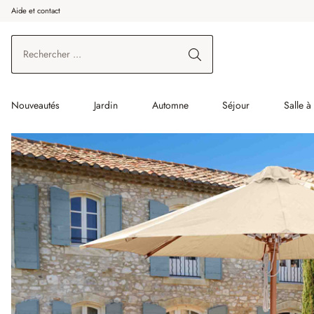
Aide et contact
enir au contenu principal
Aller à la recherche
Aller à la navigation principale
Nouveautés
Jardin
Automne
Séjour
Salle 