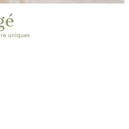
gé
oire uniques