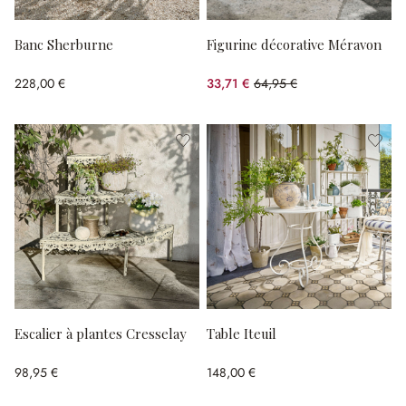
Banc Sherburne
Figurine décorative Méravon
228,00 €
33,71 €
64,95 €
(48.1%spared)
Escalier à plantes Cresselay
Table Iteuil
98,95 €
148,00 €