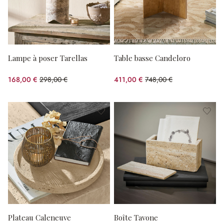
Lampe à poser Tarellas
Table basse Candeloro
168,00 €
298,00 €
411,00 €
748,00 €
(43.62%spared)
(45.05%spared)
Plateau Caleneuve
Boîte Tavone