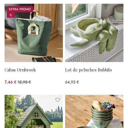
Promos
%
%
Cabas Ornbrook
Lot de peluches Bubbilo
7,46 €
12,95 €
64,95 €
(42.39%spared)