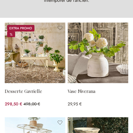
intemporel de l’ancien.
Promos
%
%
Desserte Gavrielle
Vase Niverana
298,50 €
498,00 €
29,95 €
(40.06%spared)