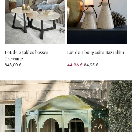
Lot de 2 tables basses
Lot de 2 bougeoirs Bazrahim
Tressane
848,00 €
44,96 €
84,95 €
(47.07%spared)