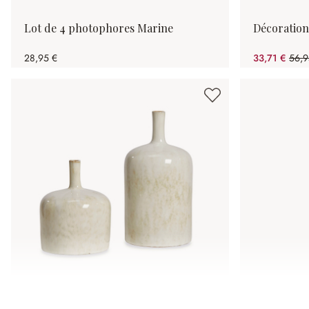
Lot de 4 photophores Marine
Décoration
28,95 €
33,71 €
56,9
(40.