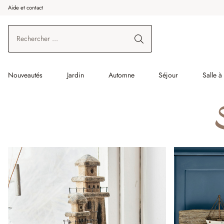
Aide et contact
enir au contenu principal
Aller à la recherche
Aller à la navigation principale
Nouveautés
Jardin
Automne
Séjour
Salle 