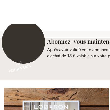
Lot de 2 vases Kurys
Lanterne 
29,95 €
24,95 €
Abonnez-vous maintenan
Après avoir validé votre abonnem
d’achat de 15 € valable sur votr
15 €
POUR VOUS