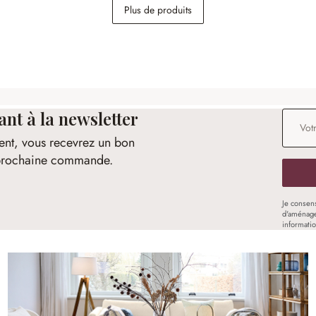
LED Oxcroft
Cache-pot Manteur
Plus de produits
29,95 €
t à la newsletter
Adresse
ent, vous recevrez un bon
e prochaine commande.
Je consen
d'aménage
informati