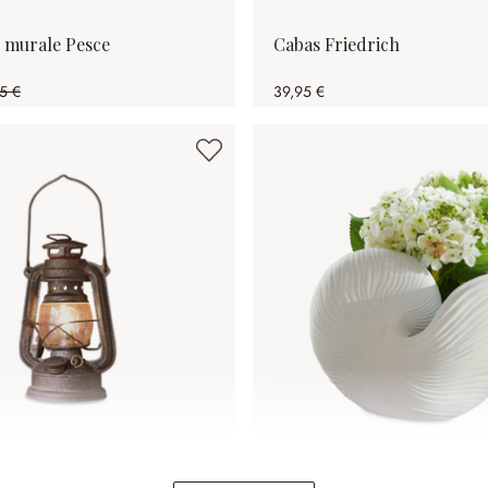
 murale Pesce
Cabas Friedrich
5 €
39,95 €
81%spared)