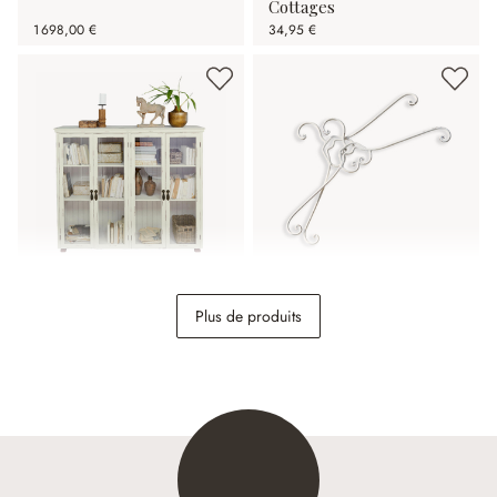
Cottages
1 698,00 €
34,95 €
Vitrine Eastbridge
Lot de 2 cintres Guin
Plus de produits
798,00 €
16,95 €