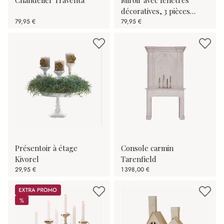
décoratives, 3 pièces
79,95 €
Morilev
79,95 €
Présentoir à étage
Console carmin
Kivorel
Tarenfield
29,95 €
1 398,00 €
Promos
%
%