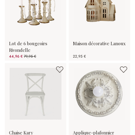
Lot de 6 bougeoirs
Maison décorative Lanoux
Rivondelle
44,96 €
79,95 €
22,95 €
(43.76%spared)
Chaise Kary
Applique-plafonnier