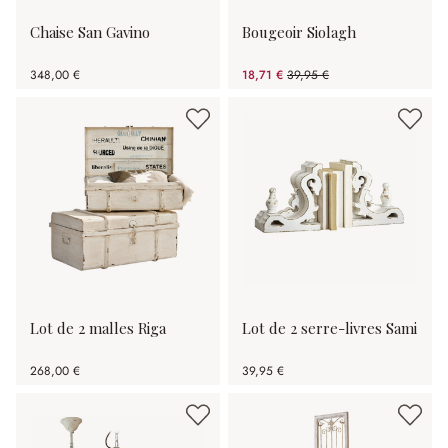
Chaise San Gavino
Bougeoir Siolagh
348,00 €
18,71 €
39,95 €
(53.17%spared)
Lot de 2 malles Riga
Lot de 2 serre-livres Sami
268,00 €
39,95 €