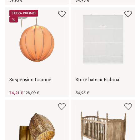
59,95 €
84,95 €
Promos
%
%
Suspension Lisonne
Store bateau Rialuna
74,21 €
128,00 €
54,95 €
(42.02%spared)