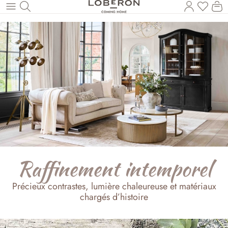
Vous a
Le
Revenir au contenu principal
Raffinement intemporel
Précieux contrastes, lumière chaleureuse et matériaux
chargés d’histoire