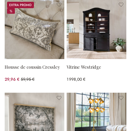
Promos
%
%
Housse de coussin Cressley
Vitrine Westridge
29,96 €
59,95 €
1 998,00 €
(50.03%spared)