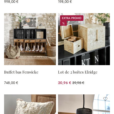
998,00 €
198,00 €
Promos
%
%
Buffet bas Fenwicke
Lot de 2 boîtes Elridge
748,00 €
20,96 €
39,95 €
(47.53%spared)