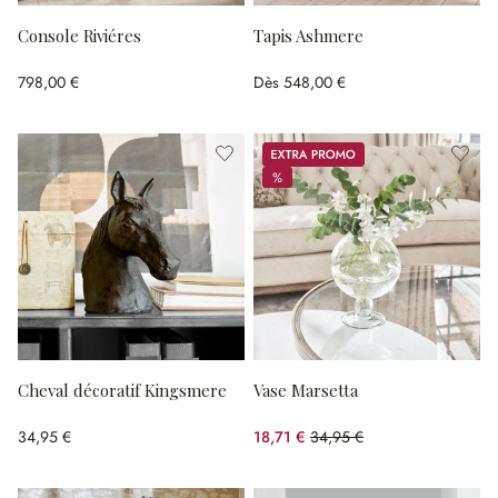
Console Riviéres
Tapis Ashmere
798,00 €
Dès
548,00 €
Promos
%
%
Cheval décoratif Kingsmere
Vase Marsetta
34,95 €
18,71 €
34,95 €
(46.47%spared)