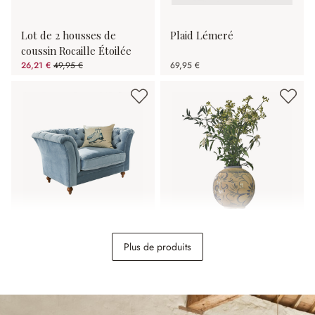
Lot de 2 housses de
Plaid Lémeré
coussin Rocaille Étoilée
26,21 €
49,95 €
69,95 €
(47.53%spared)
Canapé Clères
Vase Oviren
Plus de produits
998,00 €
54,95 €