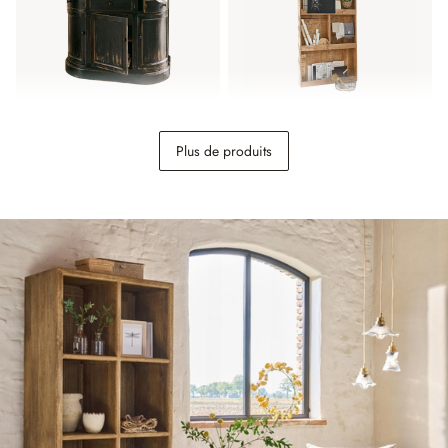
Meuble et vasque
Porte coulissante
Plus de produits
Louisiana
Vulmont
1 198,00 €
698,00 €