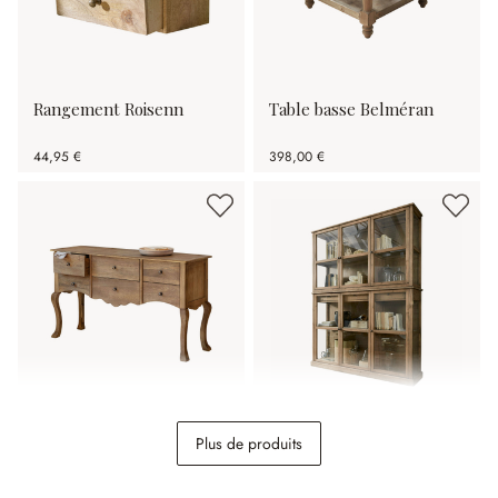
Rangement Roisenn
Table basse Belméran
44,95 €
398,00 €
Commode Norelia
Vitrine Blaise
Plus de produits
978,00 €
1 989,00 €