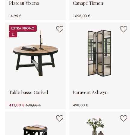
Plateau Yixeno
Canapé Tienen
14,95 €
1 698,00 €
Promos
%
%
Table basse Gorivel
Paravent Ashwyn
411,00 €
698,00 €
498,00 €
(41.12%spared)