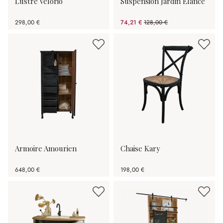
Lustre Velorio
Suspension Jardin Élance
298,00 €
74,21 €
128,00 €
(42.02%spared)
Armoire Amourien
Chaise Kary
648,00 €
198,00 €